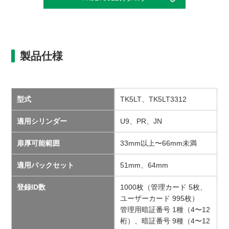
製品仕様
型式
TK5LT、TK5LT3312
適用シリンダー
U9、PR、JN
扉厚可能範囲
33mm以上〜66mm未満
適用バックセット
51mm、64mm
登録ID数
1000枚（管理カード 5枚、
ユーザーカード 995枚）
管理用暗証番号 1種（4〜12
桁）、暗証番号 9種（4〜12