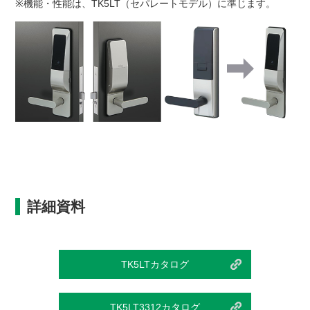
※機能・性能は、TK5LT（セパレートモデル）に準じます。
詳細資料
TK5LTカタログ
TK5LT3312カタログ