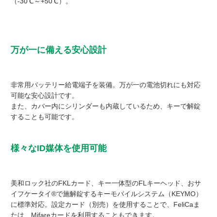
（-30℃～+50℃）。
万が一に備える安心設計
非常用バッテリー給電端子を装備。万が一の電池切れにも対応
可能な安心設計です。
また、カバー内にシリンダーも内蔵しているため、キーで解錠
することも可能です。
様々なID媒体を使用可能
美和ロック社のFKLカード、キー一体型のFLキーヘッド、おサ
イフケータイ®で施解錠するキーモバイルシステム（KEYMO）
に標準対応。設定カード（別売）を使用することで、FeliCaま
たは、Mifareカードを利用することもできます。