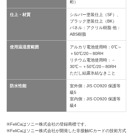
桁）
仕上・材質
シルバー塗装仕上（SF）、
ブラック塗装仕上（BK）
パネル：アクリル樹脂 他：
ABS樹脂
使用温湿度範囲
アルカリ電池使用時：0℃～
＋50℃/20～80RH
リチウム電池使用時：－
30℃～＋50℃/20～80RH
ただし結露氷結なきこと
防水性能
室外側：JIS CO920 保護等
級5
室内側：JIS CO920 保護等
級4
※FeliCaはソニー株式会社の登録商標です。
※FeliCaはソニー株式会社が開発した非接触ICカードの技術方式